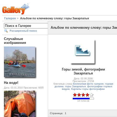
Галерея
Альбом по ключевому слову: горы Закарпатья
Альбом по ключевому слову: горы За
Расширенный поиск
Случайные
изображения
Горы зимой, фотографии
Закарпатья
Дата: 02.08.2006
Просмотров: 27234
На воде!
Ключевые слова
бесплатная фото галерея
,
горная
долина
,
горы Закарпатья
,
фотографии горных
Дата: 03.01.2010
Просмотров: 6005
видов
,
Карпаты горы фотографии
14 голосов
Страница:
1