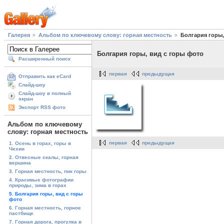
Галерея
Альбом по ключевому слову: горная местность
Болгария горы,
Болгария горы, вид с горы фото
Расширенный поиск
первая
предыдущая
Отправить как eCard
Слайд-шоу
Слайд-шоу в полный
экран
Экспорт RSS фото
Альбом по ключевому
слову: горная местность
первая
предыдущая
1. Осень в горах, горы в
Чехии
2. Отвесные скалы, горная
вершина
3. Горная местность, пик горы
4. Красивые фотографии
природы, зима в горах
5. Болгария горы, вид с горы
фото
6. Горная местность, горное
пастбище
7. Горная дорога, прогулка в