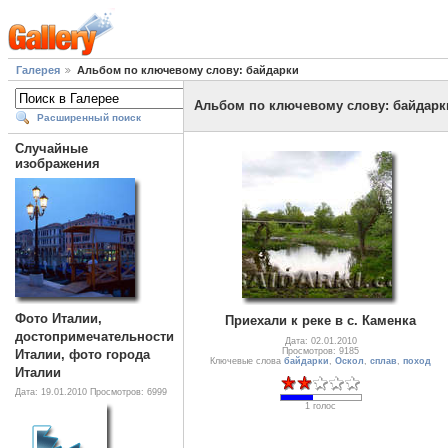
Галерея
Альбом по ключевому слову: байдарки
Альбом по ключевому слову: байдарк
Расширенный поиск
Случайные
изображения
Фото Италии,
Приехали к реке в с. Каменка
достопримечательности
Дата: 02.01.2010
Просмотров: 9185
Италии, фото города
Ключевые слова
байдарки
,
Оскол
,
сплав
,
поход
Италии
Дата: 19.01.2010
Просмотров: 6999
1 голос