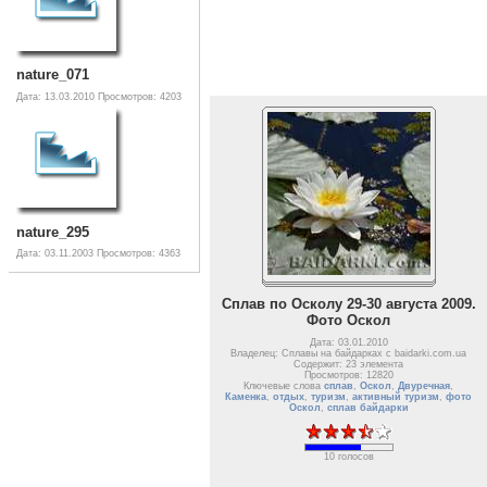
nature_071
Дата: 13.03.2010
Просмотров: 4203
nature_295
Дата: 03.11.2003
Просмотров: 4363
Сплав по Осколу 29-30 августа 2009.
Фото Оскол
Дата: 03.01.2010
Владелец: Сплавы на байдарках с baidarki.com.ua
Содержит: 23 элемента
Просмотров: 12820
Ключевые слова
сплав
,
Оскол
,
Двуречная
,
Каменка
,
отдых
,
туризм
,
активный туризм
,
фото
Оскол
,
сплав байдарки
10 голосов