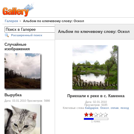
Галерея
Альбом по ключевому слову: Оскол
Альбом по ключевому слову: Оскол
Расширенный поиск
Случайные
изображения
Вырубка
Приехали к реке в с. Каменка
Дата: 03.01.2010
Просмотров: 5986
Дата: 02.01.2010
Просмотров: 9185
Ключевые слова
байдарки
,
Оскол
,
сплав
,
поход
1 голос