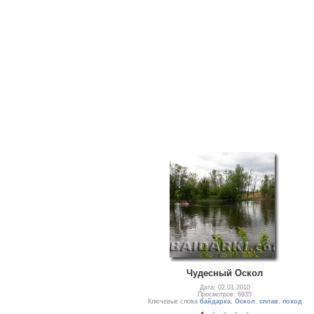
Чудесный Оскол
Дата: 02.01.2010
Просмотров: 6935
Ключевые слова
байдарка
,
Оскол
,
сплав
,
поход