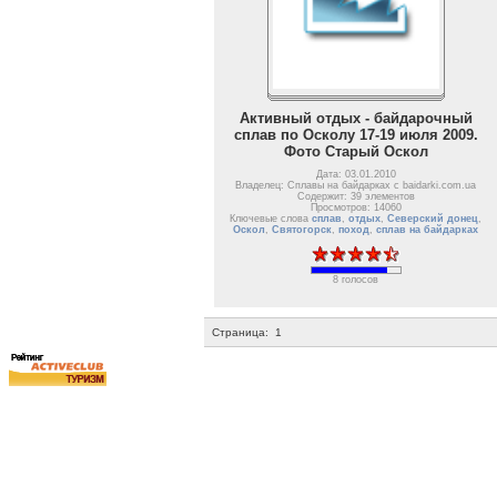
Активный отдых - байдарочный
сплав по Осколу 17-19 июля 2009.
Фото Старый Оскол
Дата: 03.01.2010
Владелец: Сплавы на байдарках с baidarki.com.ua
Содержит: 39 элементов
Просмотров: 14060
Ключевые слова
сплав
,
отдых
,
Северский донец
,
Оскол
,
Святогорск
,
поход
,
сплав на байдарках
8 голосов
Страница:
1