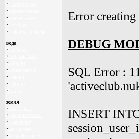
·
горные лыжи
·
горные походы
Error creating
·
скалолазание
·
сноуборд
·
треккинг, походы
DEBUG MO
вода
·
байдарки
·
виндсерфинг
·
дайвинг
SQL Error : 1
·
катамаранинг
·
каякинг
'activeclub.nu
·
рафтинг
·
яхтинг
земля
·
велотуризм
INSERT INTO 
·
дальние страны
·
геокэшинг
session_user_i
·
диггерство
·
конный туризм