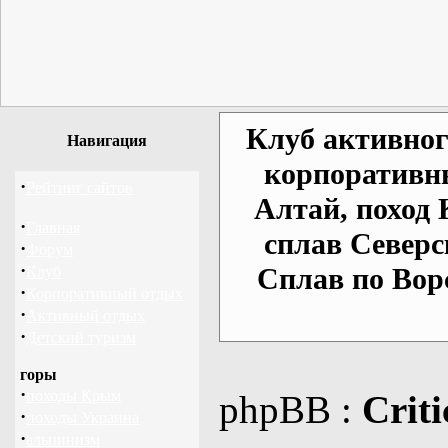
Клуб активног
Навигация
корпоративны
·
Рейтинг сайтов
Алтай, поход 
·
Главная
сплав Северс
·
Форум
·
Сплав по Вор
Клуб
·
Корпоративный отдых
·
Активный отдых
·
Детский туризм
горы
·
походы Крым
phpBB :
Criti
·
походы Украина
·
альпинизм