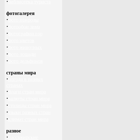
·
библиотека туриста
фотогалерея
·
фото природы
·
фотообои зима
·
фотографии гор
·
фото цветов
·
фото животных
·
фото лошади
·
фото дельфинов
страны мира
·
погода в разных
странах
·
флаги стран мира
·
валюты стран мира
·
столицы стран мира
·
языки разных стран
·
климат стран мира
разное
·
пассажирские