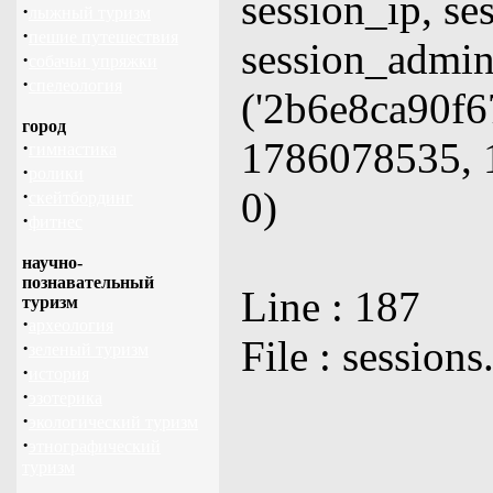
session_ip, se
·
лыжный туризм
·
пешие путешествия
session_adm
·
собачьи упряжки
·
спелеология
('2b6e8ca90f6
город
1786078535, 1
·
гимнастика
·
ролики
0)
·
скейтбординг
·
фитнес
научно-
познавательный
Line : 187
туризм
·
археология
File : sessions
·
зеленый туризм
·
история
·
эзотерика
·
экологический туризм
·
этнографический
туризм