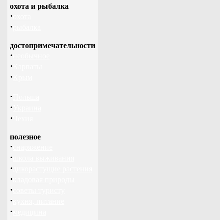
охота и рыбалка
·
охота
·
рыбалка
достопримечательности
·
необычное
·
Карпаты
·
Крым
·
Польша
·
Украина
·
Чехия
полезное
·
снаряжение
·
школа выживания
·
дикорастущие растения
·
кладовая природы
·
советы туристу
·
кухня, питание
·
медицина