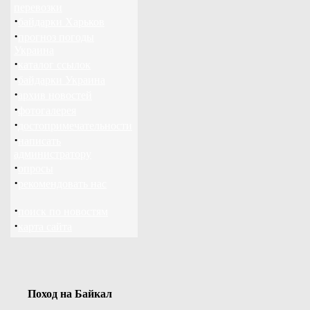
перевозки
·
байдарки Харьков
·
прогноз погоды
Украина
·
каталог ссылок
·
байдарки Украина
·
архив новостей
·
фотогалерея
·
достопримечательности
·
написать
администратору
·
опросы
·
рекомендовать нас
·
поиск по новостям
·
карта сайта
Поход на Байкал