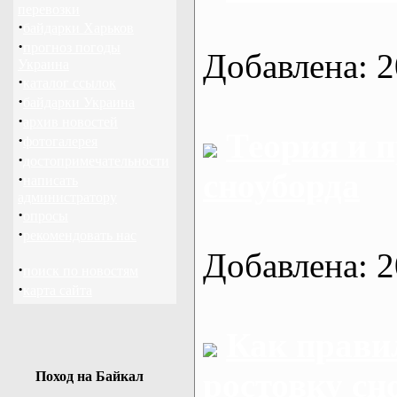
перевозки
·
байдарки Харьков
·
прогноз погоды
Добавлена: 2
Украина
·
каталог ссылок
·
байдарки Украина
·
архив новостей
Теория и 
·
фотогалерея
·
достопримечательности
сноуборда
·
написать
администратору
·
опросы
·
рекомендовать нас
Добавлена: 2
·
поиск по новостям
·
карта сайта
Как прави
ростовку сн
Поход на Байкал