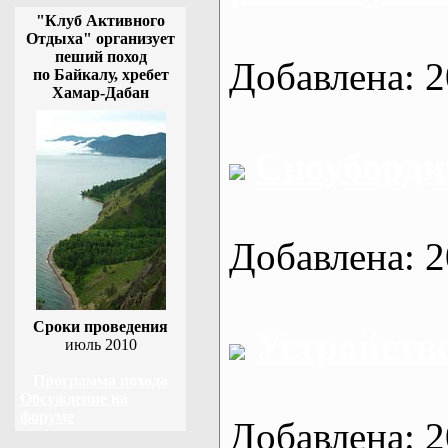
"Клуб Активного
Отдыха" организует
пеший поход
Добавлена: 2
по Байкалу, хребет
Хамар-Дабан
Сноуборди
Добавлена: 2
Сроки проведения
Устройств
июль 2010
Программа похода
Обсуждение на
форуме
Добавлена: 2