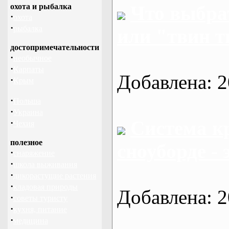
охота и рыбалка
Что выбра
·
охота
·
рыбалка
или "твин т
достопримечательности
·
необычное
·
Карпаты
Добавлена: 2
·
Крым
·
Польша
·
Украина
Система к
·
Чехия
полезное
сноуборде - 
·
снаряжение
·
школа выживания
·
дикорастущие растения
·
кладовая природы
Добавлена: 2
·
советы туристу
·
кухня, питание
·
медицина