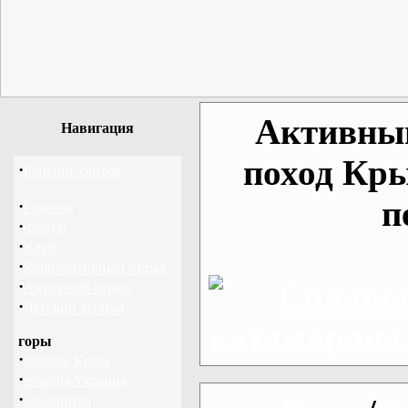
Активный
Навигация
поход Кры
·
Рейтинг сайтов
п
·
Главная
·
Форум
·
Клуб
·
Корпоративный отдых
·
Активный отдых
·
Детский туризм
горы
·
походы Крым
·
походы Украина
·
альпинизм