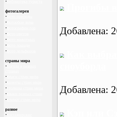
·
библиотека туриста
Прогибы в
фотогалерея
·
фото природы
·
фотообои зима
·
Добавлена: 2
фотографии гор
·
фото цветов
·
фото животных
·
фото лошади
·
Как выбра
фото дельфинов
страны мира
сноуборда
·
погода в разных
странах
·
флаги стран мира
·
валюты стран мира
Добавлена: 2
·
столицы стран мира
·
языки разных стран
·
климат стран мира
разное
Кэп или С
·
пассажирские