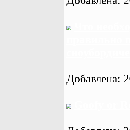
Добавлена: 2
Что необхо
правильно п
сноубордиче
Добавлена: 2
Goofy or R